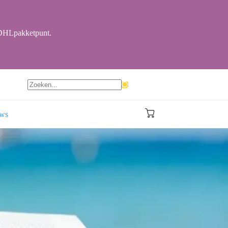
r DHLpakketpunt.
Geen
resultaten
ews
Winkelwagen