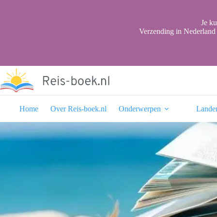
Ga
naar
de
Je ku
inhoud
Verzending in Nederland 
Home
Over Reis-boek.nl
Onderwerpen
Lande