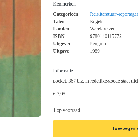
Kenmerken
Categorieën
Reisliteratuur/-reportage
Talen
Engels
Landen
Wereldreizen
ISBN
9780140115772
Uitgever
Penguin
Uitgave
1989
Informatie
pocket, 367 blz, in redelijke/goede staat (li
€
7,95
1 op voorraad
Toevoegen 