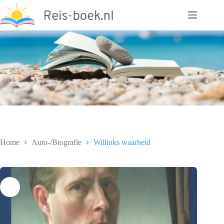
Ga
naar
de
inhoud
Home
Auto-/Biografie
Willinks waarheid