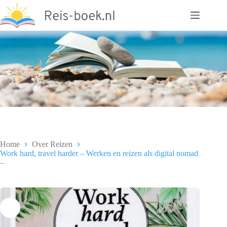
Ga
naar
de
inhoud
Home
Over Reizen
Work hard, travel harder – Werken en reizen als digital nomad
–