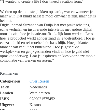
“‘I wanted to create a life I don’t need vacation from.’
Werken op de mooiste plekken op aarde, war en wanneer je
maar wilt. Dat klinkt haast te mooi omwaar te zijn, maar dat is
het niet.
Digital nomad Suzanne van Duijn laat met praktische tips,
echte verhalen en inspirerende interviews met andere digital
nomads zien hoe je locatie-onafhankelijk kunt werken. Lees
hoe je productief werkt zonder zand in je toetsenbord. Hoe je
eenzaamheid en reismoeheid de baas blijft. Hoe je klanten
binnenhaalt vanuit het buitenland. Hoe je geschikte
werkplekken en gelijkgestemden vindt en hoe je geld niet
opraakt onderweg. Laat je inspireren en kies voor deze mooie
combinatie van werken en reizen.”
Kenmerken
Categorieën
Over Reizen
Talen
Nederlands
Landen
Wereldreizen
ISBN
9789021575452
Uitgever
Kosmos