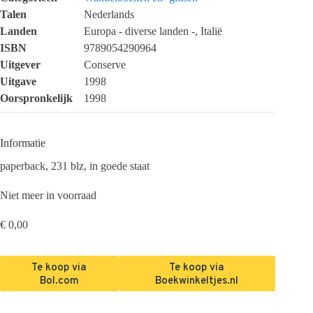
Talen
Nederlands
Landen
Europa - diverse landen -, Italië
ISBN
9789054290964
Uitgever
Conserve
Uitgave
1998
Oorspronkelijk
1998
Informatie
paperback, 231 blz, in goede staat
Niet meer in voorraad
€
0,00
Te koop via
Te koop via
Bol.com
Boekwinkeltjes.nl