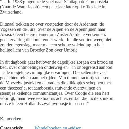
“… In 1988 gingen ze te voet naar Santiago de Compostela
(Naar de Ware Jacob), een paar jaar later op koffievisite in
Zwitserland.
Ditmaal trekken ze over voetpaden door de Ardennen, de
Vogezen en de Jura, over de Alpen en de Apennijnen naar
Assisi. Geen betere manier om Zuster Aarde te verkennen:
geen ervaring die louterender werkt. In alle soorten weer, niet
zonder tegenslag, maar met een schone voleinding in het
heilige licht van Broeder Zon over Umbrië.
In dit dagboek gaat het over de dagelijkse zorgen om brood en
bed, over ontmoetingen onderweg en – in onbegrensd aanbod
– alle mogelijke zintuiglijke ervaringen. Die zetten steevast
gedachtentreinen aan het rijden. Van dunne tractortjes tussen
de Moezelwijnstokken en vaders die dikkopjes scheppen met
een theezeefje, tot aamborstig stuivende everzwijnen en
steentjes keilende communicantjes. Over Cootje die een hert
vóórligt, maar twee eekhoorns achter, en Jan die lucifers inkort
om ze in een Hollands zwaluwdoosje te passen.”
Kenmerken
Categorieën
Wandelboeken en -gidsen