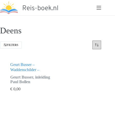
Ga
naar
de
inhoud
Deens
FILTERS
Geurt Busser –
Waddenschilder –
Geurt Busser, inleiding
Paul Bollen
€
0,00