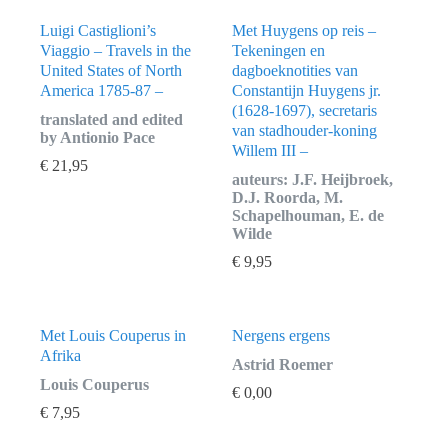
Luigi Castiglioni’s
Met Huygens op reis –
Viaggio – Travels in the
Tekeningen en
United States of North
dagboeknotities van
America 1785-87 –
Constantijn Huygens jr.
(1628-1697), secretaris
translated and edited
van stadhouder-koning
by Antionio Pace
Willem III –
€
21,95
auteurs: J.F. Heijbroek,
D.J. Roorda, M.
Schapelhouman, E. de
Wilde
€
9,95
Met Louis Couperus in
Nergens ergens
Afrika
Astrid Roemer
Louis Couperus
€
0,00
€
7,95