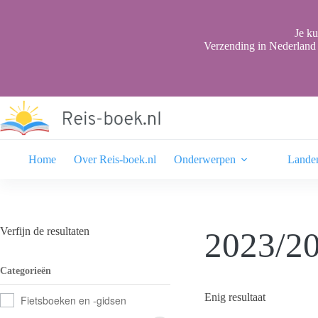
Ga
naar
de
Je ku
inhoud
Verzending in Nederland 
Home
Over Reis-boek.nl
Onderwerpen
Lande
Verfijn de resultaten
2023/2
Categorieën
Enig resultaat
Fietsboeken en -gidsen