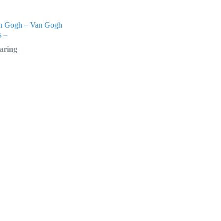
an Gogh – Van Gogh
s –
taring