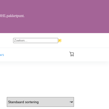
r DHLpakketpunt.
Geen
resultaten
ews
Winkelwagen