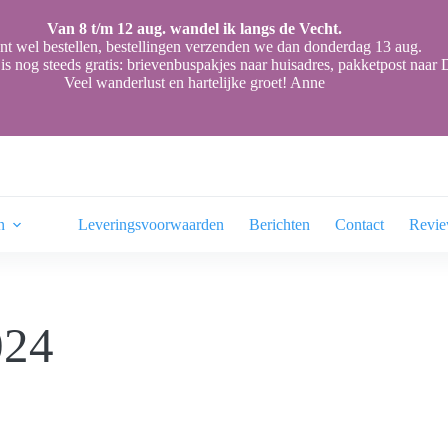
Van 8 t/m 12 aug. wandel ik langs de Vecht.
nt wel bestellen, bestellingen verzenden we dan donderdag 13 aug.
is nog steeds gratis: brievenbuspakjes naar huisadres, pakketpost naa
Veel wanderlust en hartelijke groet! Anne
n
Leveringsvoorwaarden
Berichten
Contact
Revi
024