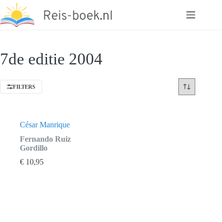
Ga
naar
de
inhoud
7de editie 2004
FILTERS
César Manrique
Fernando Ruiz
Gordillo
€
10,95