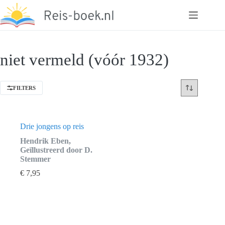
Ga
naar
de
inhoud
niet vermeld (vóór 1932)
FILTERS
Drie jongens op reis
Hendrik Eben,
Geïllustreerd door D.
Stemmer
€
7,95