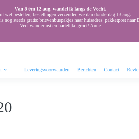
Van 8 t/m 12 aug. wandel ik langs de Vecht.
nt wel bestellen, bestellingen verzenden we dan donderdag 13 aug.
is nog steeds gratis: brievenbuspakjes naar huisadres, pakketpost naa
Veel wanderlust en hartelijke groet! Anne
n
Leveringsvoorwaarden
Berichten
Contact
Revi
20