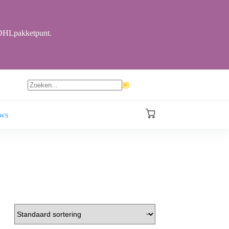
r DHLpakketpunt.
Geen
resultaten
ews
Winkelwagen