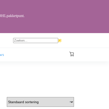
r DHLpakketpunt.
Geen
resultaten
ews
Winkelwagen