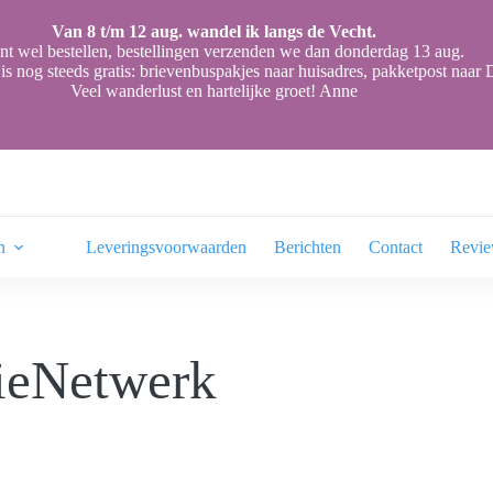
Van 8 t/m 12 aug. wandel ik langs de Vecht.
nt wel bestellen, bestellingen verzenden we dan donderdag 13 aug.
is nog steeds gratis: brievenbuspakjes naar huisadres, pakketpost naa
Veel wanderlust en hartelijke groet! Anne
n
Leveringsvoorwaarden
Berichten
Contact
Revi
ieNetwerk