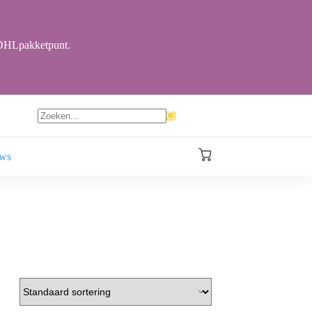
r DHLpakketpunt.
Geen
resultaten
ews
Winkelwagen