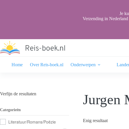
Ga
naar
de
Je ku
inhoud
Verzending in Nederland 
Home
Over Reis-boek.nl
Onderwerpen
Lande
Verfijn de resultaten
Jurgen 
Categorieën
Enig resultaat
Literatuur/Romans/Poëzie