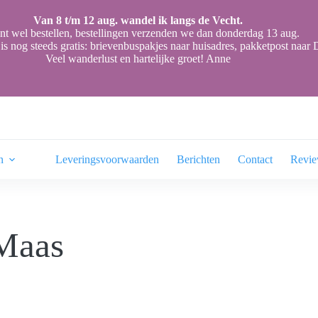
Van 8 t/m 12 aug. wandel ik langs de Vecht.
nt wel bestellen, bestellingen verzenden we dan donderdag 13 aug.
is nog steeds gratis: brievenbuspakjes naar huisadres, pakketpost naa
Veel wanderlust en hartelijke groet! Anne
n
Leveringsvoorwaarden
Berichten
Contact
Revi
Maas