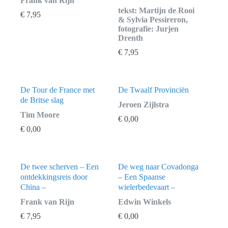
Frank van Rijn
tekst: Martijn de Rooi
€
7,95
& Sylvia Pessireron,
fotografie: Jurjen
Drenth
€
7,95
De Tour de France met
De Twaalf Provinciën
de Britse slag
Jeroen Zijlstra
Tim Moore
€
0,00
€
0,00
De twee scherven – Een
De weg naar Covadonga
ontdekkingsreis door
– Een Spaanse
China –
wielerbedevaart –
Frank van Rijn
Edwin Winkels
€
7,95
€
0,00