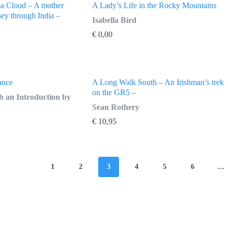
sa Cloud – A mother
A Lady’s Life in the Rocky Mountains
ey through India –
Isabella Bird
€
0,00
ance
A Long Walk South – An Irishman’s trek
on the GR5 –
h an Introduction by
Sean Rothery
€
10,95
1
2
3
4
5
6
…