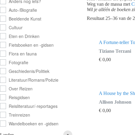
Anders nog iets?
Weg van de massa met
C
Wil je alléén de boeken z
Auto-/Biografie
Resultaat 25–36 van de 2
Beeldende Kunst
Cultuur
Eten en Drinken
A Fortune-teller T
Fietsboeken en -gidsen
Tiziano Terzani
Flora en fauna
€
0,00
Fotografie
Geschiedenis/Politiek
Literatuur/Romans/Poëzie
Over Reizen
A House by the Sh
Reisgidsen
Allison Johnson
Reisliteratuur/-reportages
€
0,00
Treinreizen
Wandelboeken en -gidsen
Landen