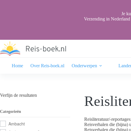
Ga
naar
de
Je ku
inhoud
Verzending in Nederland 
Home
Over Reis-boek.nl
Onderwerpen
Lande
Verfijn de resultaten
Reislite
Categorieën
Reisliteratuur/-reportage
Ambacht
Reisverhalen die (bijna) u
Reisverhalen die (bijna) u