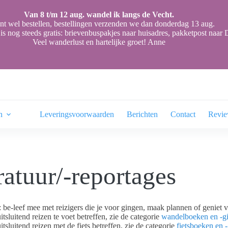
Van 8 t/m 12 aug. wandel ik langs de Vecht.
nt wel bestellen, bestellingen verzenden we dan donderdag 13 aug.
is nog steeds gratis: brievenbuspakjes naar huisadres, pakketpost naa
Veel wanderlust en hartelijke groet! Anne
n
Leveringsvoorwaarden
Berichten
Contact
Revi
ratuur/-reportages
s: be-leef mee met reizigers die je voor gingen, maak plannen of geniet v
itsluitend reizen te voet betreffen, zie de categorie
wandelboeken en -g
itsluitend reizen met de fiets betreffen, zie de categorie
fietsboeken en 