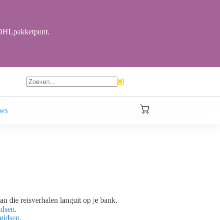
r DHLpakketpunt.
Geen
resultaten
ews
Winkelwagen
an die reisverhalen languit op je bank.
idsen
.
-gidsen
.