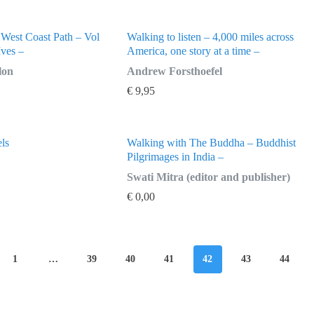
 West Coast Path – Vol
Walking to listen – 4,000 miles across
Ives –
America, one story at a time –
lon
Andrew Forsthoefel
€
9,95
ls
Walking with The Buddha – Buddhist
Pilgrimages in India –
Swati Mitra (editor and publisher)
€
0,00
1
…
39
40
41
42
43
44