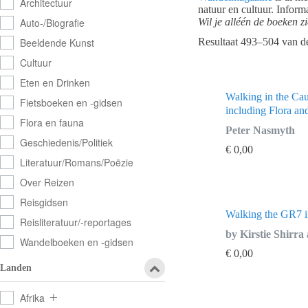
Architectuur
natuur en cultuur. Infor
Wil je alléén de boeken z
Auto-/Biografie
Resultaat 493–504 van de
Beeldende Kunst
Cultuur
Eten en Drinken
Walking in the Ca
Fietsboeken en -gidsen
including Flora an
Flora en fauna
Peter Nasmyth
Geschiedenis/Politiek
€
0,00
Literatuur/Romans/Poëzie
Over Reizen
Reisgidsen
Walking the GR7 i
Reisliteratuur/-reportages
by Kirstie Shirra
Wandelboeken en -gidsen
€
0,00
Landen
Afrika