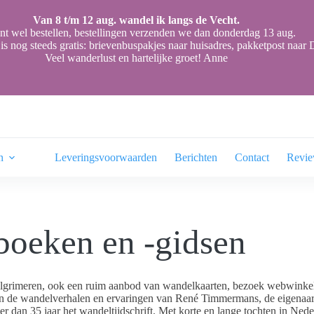
Van 8 t/m 12 aug. wandel ik langs de Vecht.
nt wel bestellen, bestellingen verzenden we dan donderdag 13 aug.
is nog steeds gratis: brievenbuspakjes naar huisadres, pakketpost naa
Veel wanderlust en hartelijke groet! Anne
n
Leveringsvoorwaarden
Berichten
Contact
Revi
oeken en -gidsen
lgrimeren, ook een ruim aanbod van wandelkaarten, bezoek webwink
n de wandelverhalen en ervaringen van René Timmermans, de eigenaar
er dan 35 jaar het wandeltijdschrift. Met korte en lange tochten in Ne