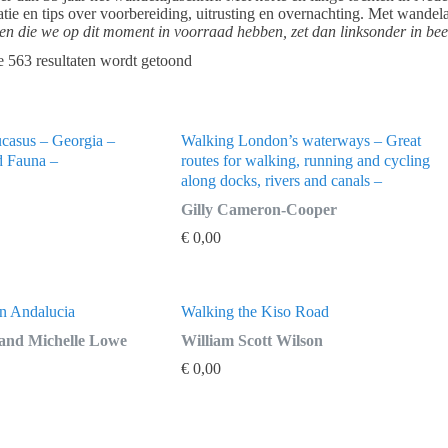
matie en tips over voorbereiding, uitrusting en overnachting. Met wand
ien die we op dit moment in voorraad hebben, zet dan linksonder in beeld
 563 resultaten wordt getoond
ucasus – Georgia –
Walking London’s waterways – Great
d Fauna –
routes for walking, running and cycling
along docks, rivers and canals –
Gilly Cameron-Cooper
€
0,00
n Andalucia
Walking the Kiso Road
 and Michelle Lowe
William Scott Wilson
€
0,00