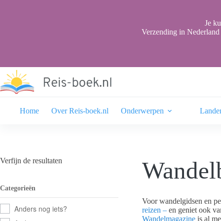
Ga
naar
de
Je ku
inhoud
Verzending in Nederland 
Home
Over Reis-boek.nl
Onderwerpen
Lande
Verfijn de resultaten
Wandelb
Categorieën
Voor wandelgidsen en pe
Anders nog iets?
reizen –
en geniet ook va
Wandelmagazine
is al me