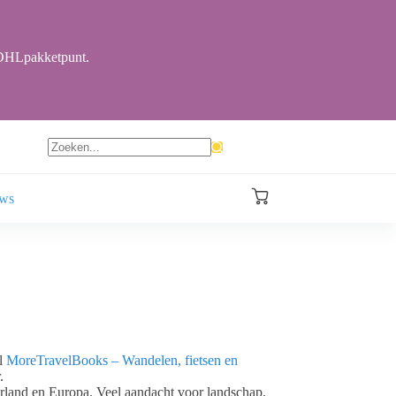
r DHLpakketpunt.
Geen
resultaten
ews
Winkelwagen
el
MoreTravelBooks – Wandelen, fietsen en
.
derland en Europa. Veel aandacht voor landschap,