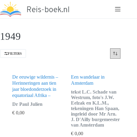
Ga
naar
de
inhoud
1949
FILTERS
De eeuwige wildernis –
Een wandelaar in
Herinneringen aan tien
Amsterdam
jaar bloedonderzoek in
tekst L.C. Schade van
equatoriaal Afrika –
Westrum, foto's J.W.
Eelzak en K.L.M.,
Dr Paul Julien
tekeningen Han Spaan,
€
0,00
ingeleid door Mr Arn.
J. D'Ailly burgemeester
van Amsterdam
€
0,00