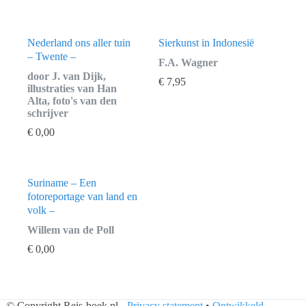
Nederland ons aller tuin
Sierkunst in Indonesië
– Twente –
F.A. Wagner
door J. van Dijk,
€
7,95
illustraties van Han
Alta, foto's van den
schrijver
€
0,00
Suriname – Een
fotoreportage van land en
volk –
Willem van de Poll
€
0,00
© Copyright Reis-boek.nl -
Privacy statement
•
Ontwikkeld