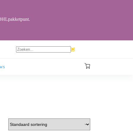
r DHLpakketpunt.
Geen
resultaten
ews
Winkelwagen