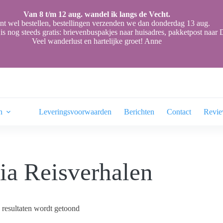
Van 8 t/m 12 aug. wandel ik langs de Vecht.
nt wel bestellen, bestellingen verzenden we dan donderdag 13 aug.
is nog steeds gratis: brievenbuspakjes naar huisadres, pakketpost naa
Veel wanderlust en hartelijke groet! Anne
n
Leveringsvoorwaarden
Berichten
Contact
Revi
ia Reisverhalen
 resultaten wordt getoond