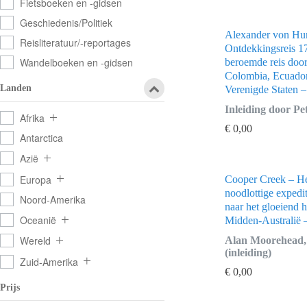
Fietsboeken en -gidsen
Geschiedenis/Politiek
Alexander von Hu
Reisliteratuur/-reportages
Ontdekkingsreis 1
Wandelboeken en -gidsen
beroemde reis doo
Colombia, Ecuador
Landen
Verenigde Staten –
Inleiding door P
Afrika
€
0,00
Antarctica
Azië
Europa
Cooper Creek – He
noodlottige expedi
Noord-Amerika
naar het gloeiend 
Oceanië
Midden-Australië 
Wereld
Alan Moorehead,
(inleiding)
Zuid-Amerika
€
0,00
Prijs