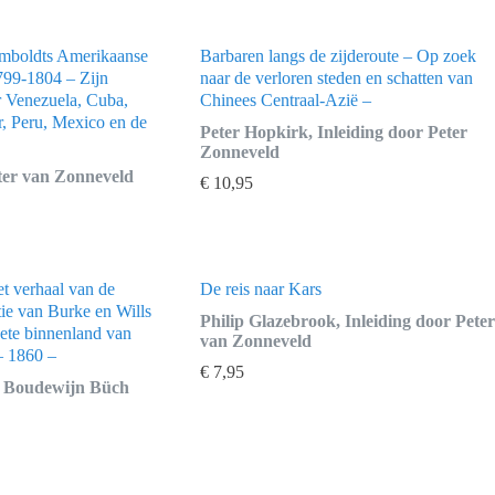
mboldts Amerikaanse
Barbaren langs de zijderoute – Op zoek
799-1804 – Zijn
naar de verloren steden en schatten van
r Venezuela, Cuba,
Chinees Centraal-Azië –
, Peru, Mexico en de
Peter Hopkirk, Inleiding door Peter
Zonneveld
eter van Zonneveld
€
10,95
t verhaal van de
De reis naar Kars
tie van Burke en Wills
Philip Glazebrook, Inleiding door Peter
hete binnenland van
van Zonneveld
– 1860 –
€
7,95
 Boudewijn Büch