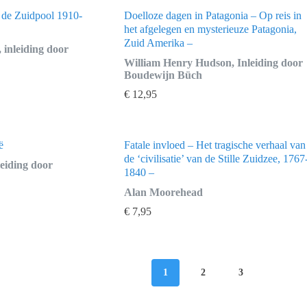
 de Zuidpool 1910-
Doelloze dagen in Patagonia – Op reis in
het afgelegen en mysterieuze Patagonia,
Zuid Amerika –
inleiding door
William Henry Hudson, Inleiding door
Boudewijn Büch
€
12,95
ë
Fatale invloed – Het tragische verhaal van
de ‘civilisatie’ van de Stille Zuidzee, 1767
leiding door
1840 –
Alan Moorehead
€
7,95
1
2
3