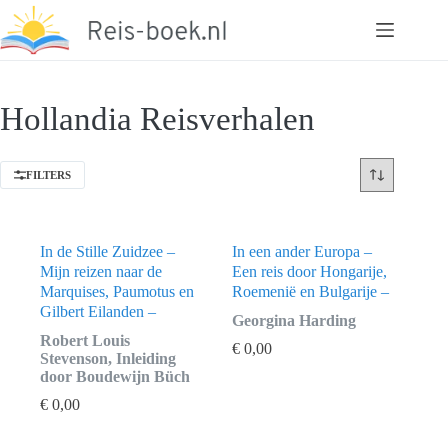
Ga
naar
de
inhoud
Hollandia Reisverhalen
FILTERS
In de Stille Zuidzee –
In een ander Europa –
Mijn reizen naar de
Een reis door Hongarije,
Marquises, Paumotus en
Roemenië en Bulgarije –
Gilbert Eilanden –
Georgina Harding
Robert Louis
€
0,00
Stevenson, Inleiding
door Boudewijn Büch
€
0,00